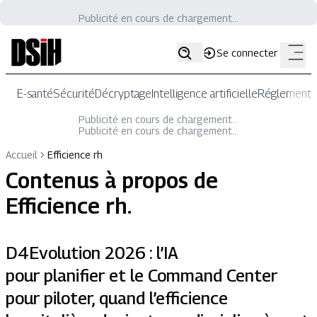
Publicité en cours de chargement...
Se connecter
E-santé
Sécurité
Décryptage
Intelligence artificielle
Réglementat
Publicité en cours de chargement...
Publicité en cours de chargement...
Accueil
Efficience rh
Contenus à propos de
Efficience rh
.
D4Evolution 2026 : l’IA
pour planifier et le Command Center
pour piloter, quand l’efficience