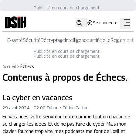
Publicité en cours de chargement...
Se connecter
E-santé
Sécurité
Décryptage
Intelligence artificielle
Réglementat
Publicité en cours de chargement...
Publicité en cours de chargement...
Accueil
Échecs
Contenus à propos de
Échecs
.
La cyber en vacances
29 avril 2024 - 02:00
,
Tribune
-
Cédric Cartau
En vacances, votre serviteur tente comme tout un chacun de
se changer les idées. Et de ne pas faire de cyber. Mais mon
clavier fourche trop vite, mes podcasts me font de l’œil et