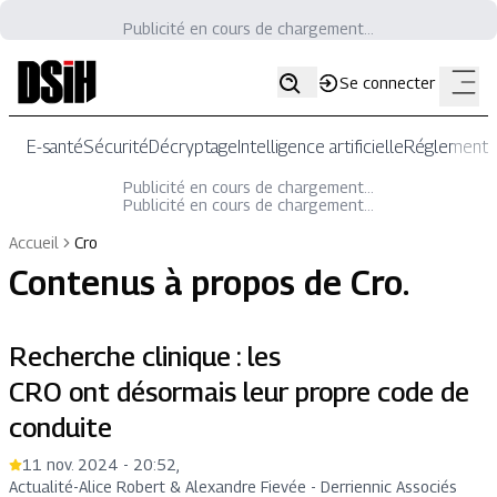
Publicité en cours de chargement...
Se connecter
E-santé
Sécurité
Décryptage
Intelligence artificielle
Réglementat
Publicité en cours de chargement...
Publicité en cours de chargement...
Accueil
Cro
Contenus à propos de
Cro
.
Recherche clinique : les
CRO ont désormais leur propre code de
conduite
11 nov. 2024 - 20:52
,
Actualité
-
Alice Robert & Alexandre Fievée - Derriennic Associés