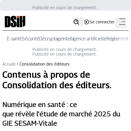
Publicité en cours de chargement...
Se connecter
E-santé
Sécurité
Décryptage
Intelligence artificielle
Réglementat
Publicité en cours de chargement...
Publicité en cours de chargement...
Accueil
Consolidation des éditeurs
Contenus à propos de
Consolidation des éditeurs
.
Numérique en santé : ce
que révèle l'étude de marché 2025 du
GIE SESAM-Vitale