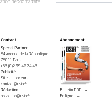
rmation hebdomadaire.
Contact
Abonnement
Special Partner
84 avenue de la République
75011 Paris
+33 (0)2 99 46 24 43
Publicité
Site annonceurs
contact@dsih.fr
Rédaction
Bulletin PDF →
redaction@dsih.fr
En ligne →