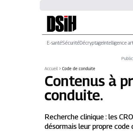
E-santé
Sécurité
Décryptage
Intelligence art
Public
Accueil
Code de conduite
Contenus à p
conduite
.
Recherche clinique : les CR
désormais leur propre code 