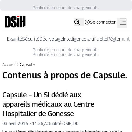
Publicité en cours de chargement...
Se connecter
E-santé
Sécurité
Décryptage
Intelligence artificielle
Réglementat
Publicité en cours de chargement...
Publicité en cours de chargement...
Accueil
Capsule
Contenus à propos de
Capsule
.
Capsule – Un SI dédié aux
appareils médicaux au Centre
Hospitalier de Gonesse
03 avril 2015 - 11:36
,
Actualité
-
DSIH, DD