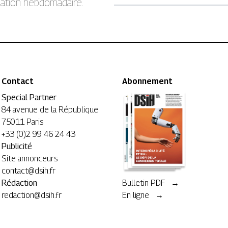
rmation hebdomadaire.
Contact
Abonnement
Special Partner
84 avenue de la République
75011 Paris
+33 (0)2 99 46 24 43
Publicité
Site annonceurs
contact@dsih.fr
Rédaction
Bulletin PDF →
redaction@dsih.fr
En ligne →