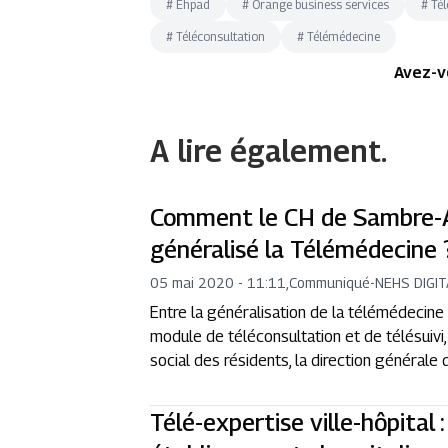
#
Éhpad
#
Orange business services
#
Tél
#
Téléconsultation
#
Télémédecine
Avez-v
A lire également.
Comment le CH de Sambre-Av
généralisé la Télémédecine 
05 mai 2020 - 11:11
,
Communiqué
-
NEHS DIGIT
Entre la généralisation de la télémédecin
module de téléconsultation et de télésuivi,
social des résidents, la direction général
Télé-expertise ville-hôpita