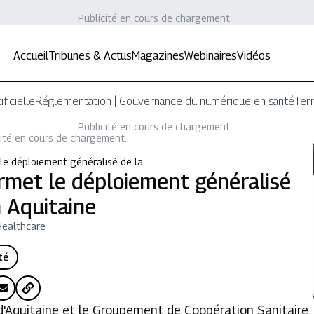
Publicité en cours de chargement...
Accueil
Tribunes & Actus
Magazines
Webinaires
Vidéos
ificielle
Réglementation | Gouvernance du numérique en santé
Terr
Publicité en cours de chargement...
ité en cours de chargement...
e déploiement généralisé de la …
rmet le déploiement généralisé
 Aquitaine
Healthcare
té
'Aquitaine et le Groupement de Coopération Sanitaire