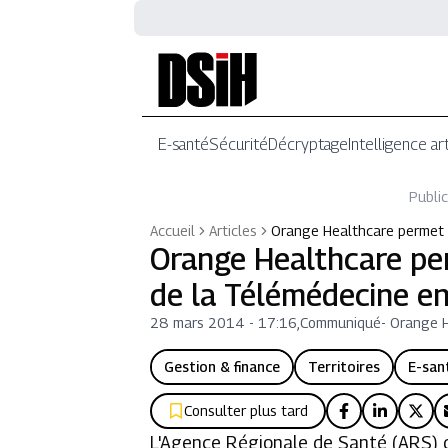
E-santé
Sécurité
Décryptage
Intelligence art
Public
Accueil
Articles
Orange Healthcare permet l
Orange Healthcare pe
de la Télémédecine en
28 mars 2014 - 17:16
,
Communiqué
-
Orange 
Gestion & finance
Territoires
E-san
Consulter plus tard
L'Agence Régionale de Santé (ARS) d