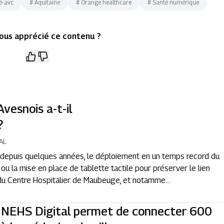
é-avc
#
Aquitaine
#
Orange healthcare
#
Santé numérique
ous apprécié ce contenu ?
esnois a-t-il
?
AL
e depuis quelques années, le déploiement en un temps record du
 ou la mise en place de tablette tactile pour préserver le lien
e du Centre Hospitalier de Maubeuge, et notamme...
l : NEHS Digital permet de connecter 600