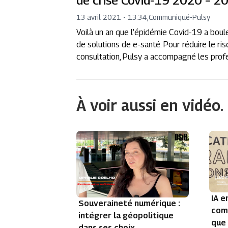
de crise Covid-19 2020 – 20
13 avril 2021 - 13:34
,
Communiqué
-
Pulsy
Voilà un an que l’épidémie Covid-19 a bou
de solutions de e-santé. Pour réduire le ris
consultation, Pulsy a accompagné les profe
À voir aussi en vidéo.
IA e
Souveraineté numérique :
com
intégrer la géopolitique
que
dans ses choix