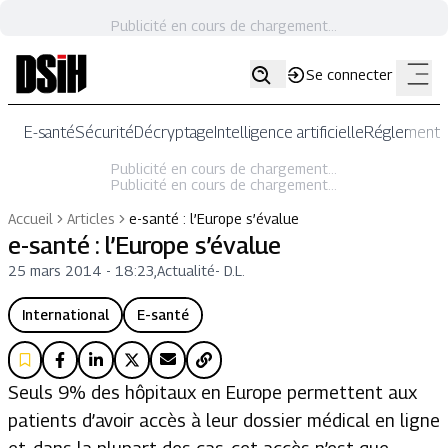
Publicité en cours de chargement...
Se connecter
E-santé
Sécurité
Décryptage
Intelligence artificielle
Réglementat
Publicité en cours de chargement...
Publicité en cours de chargement...
Accueil
Articles
e-santé : l’Europe s’évalue
e-santé : l’Europe s’évalue
25 mars 2014 - 18:23
,
Actualité
-
D.L.
International
E-santé
Seuls 9% des hôpitaux en Europe permettent aux
patients d’avoir accès à leur dossier médical en ligne