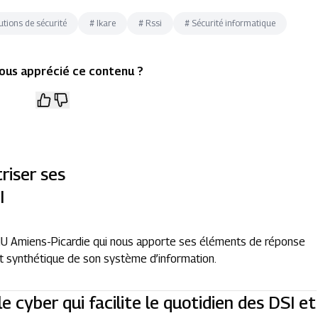
utions de sécurité
#
Ikare
#
Rssi
#
Sécurité informatique
ous apprécié ce contenu ?
riser ses
I
CHU Amiens-Picardie qui nous apporte ses éléments de réponse
e et synthétique de son système d’information.
le cyber qui facilite le quotidien des DSI et