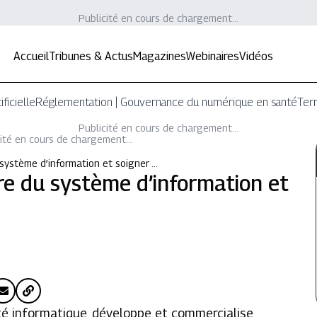
Publicité en cours de chargement...
Accueil
Tribunes & Actus
Magazines
Webinaires
Vidéos
ificielle
Réglementation | Gouvernance du numérique en santé
Terr
Publicité en cours de chargement...
ité en cours de chargement...
système d’information et soigner …
e du système d’information et
ité informatique, développe et commercialise