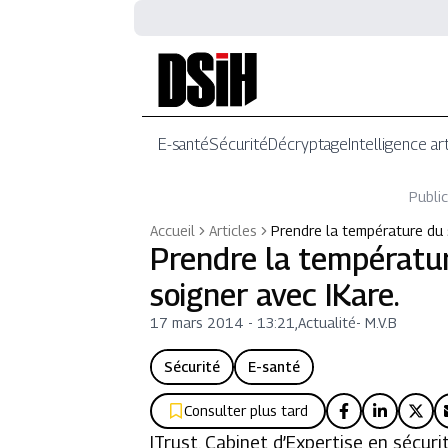
E-santé
Sécurité
Décryptage
Intelligence art
Public
Accueil
Articles
Prendre la température du 
Prendre la températur
soigner avec IKare.
17 mars 2014 - 13:21
,
Actualité
-
M.V.B
Sécurité
E-santé
Consulter plus tard
ITrust, Cabinet d’Expertise en sécur