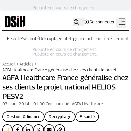
Publicité en cours de chargement...
Se connecter
E-santé
Sécurité
Décryptage
Intelligence artificielle
Réglementat
Publicité en cours de chargement...
Publicité en cours de chargement...
Accueil
Articles
AGFA Healthcare France généralise chez ses clients le projet …
AGFA Healthcare France généralise chez
ses clients le projet national HELIOS
PESV2
03 mars 2014 - 01:00
,
Communiqué
-
AGFA Healthcare
Gestion & finance
Décryptage
E-santé