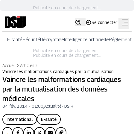
Publicité en cours de chargement...
Se connecter
E-santé
Sécurité
Décryptage
Intelligence artificielle
Réglementat
Publicité en cours de chargement...
Publicité en cours de chargement...
Accueil
Articles
Vaincre les malformations cardiaques par la mutualisation …
Vaincre les malformations cardiaques
par la mutualisation des données
médicales
04 fév. 2014 - 01:00
,
Actualité
-
DSIH
International
E-santé