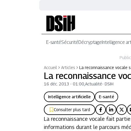
E-santé
Sécurité
Décryptage
Intelligence art
Public
Accueil
Articles
La reconnaissance vocale 
La reconnaissance voc
16 déc. 2013 - 01:00
,
Actualité
-
DSIH
Intelligence artificielle
E-santé
Consulter plus tard
La reconnaissance vocale fait parti
informations durant le parcours médi