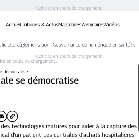
Publicité en cours de chargement...
Accueil
Tribunes & Actus
Magazines
Webinaires
Vidéos
ificielle
Réglementation | Gouvernance du numérique en santé
Terr
Publicité en cours de chargement...
ité en cours de chargement...
se démocratise
ale se démocratise
e des technologies matures pour aider à la capture des
cal d’un patient. Les centrales d'achats hospitalières