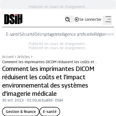
Publicité en cours de chargement...
Se connecter
E-santé
Sécurité
Décryptage
Intelligence artificielle
Réglementat
Publicité en cours de chargement...
Publicité en cours de chargement...
Accueil
Articles
Comment les imprimantes DICOM réduisent les coûts et …
Comment les imprimantes DICOM
réduisent les coûts et l'impact
environnemental des systèmes
d'imagerie médicale
30 oct. 2013 - 01:00
,
Actualité
-
DSIH
Gestion & finance
E-santé