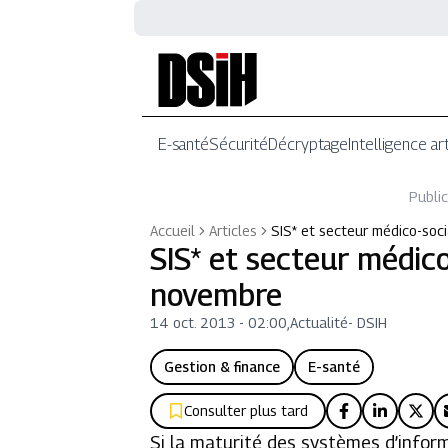
E-santé
Sécurité
Décryptage
Intelligence art
Public
Accueil
Articles
SIS* et secteur médico-soci
SIS* et secteur médico
novembre
14 oct. 2013 - 02:00
,
Actualité
-
DSIH
Gestion & finance
E-santé
Consulter plus tard
Si la maturité des systèmes d’infor