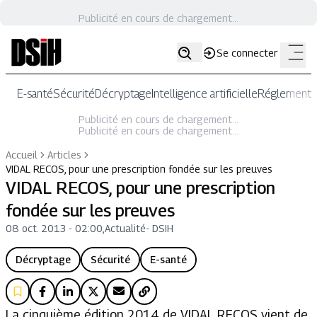
Publicité en cours de chargement...
Se connecter
E-santé
Sécurité
Décryptage
Intelligence artificielle
Réglementat
Publicité en cours de chargement...
Publicité en cours de chargement...
Accueil
Articles
VIDAL RECOS, pour une prescription fondée sur les preuves
VIDAL RECOS, pour une prescription
fondée sur les preuves
08 oct. 2013 - 02:00
,
Actualité
-
DSIH
Décryptage
Sécurité
E-santé
La cinquième édition 2014 de VIDAL RECOS vient de