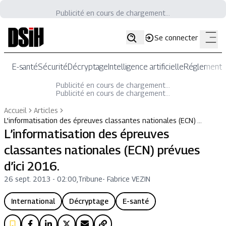
Publicité en cours de chargement...
Se connecter
E-santé
Sécurité
Décryptage
Intelligence artificielle
Réglementat
Publicité en cours de chargement...
Publicité en cours de chargement...
Accueil
Articles
L’informatisation des épreuves classantes nationales (ECN) …
L’informatisation des épreuves
classantes nationales (ECN) prévues
d’ici 2016.
26 sept. 2013 - 02:00
,
Tribune
-
Fabrice VEZIN
International
Décryptage
E-santé