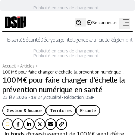
Publicité en cours de chargement...
Se connecter
E-santé
Sécurité
Décryptage
Intelligence artificielle
Réglementat
Publicité en cours de chargement...
Publicité en cours de chargement...
Accueil
Articles
100 M€ pour faire changer d’échelle la prévention numérique …
100 M€ pour faire changer d’échelle la
prévention numérique en santé
23 fév. 2026 - 19:24
,
Actualité
-
Rédaction, DSIH
Gestion & finance
Territoires
E-santé
Un fonds d’investissement de 100 M€ vient d’être