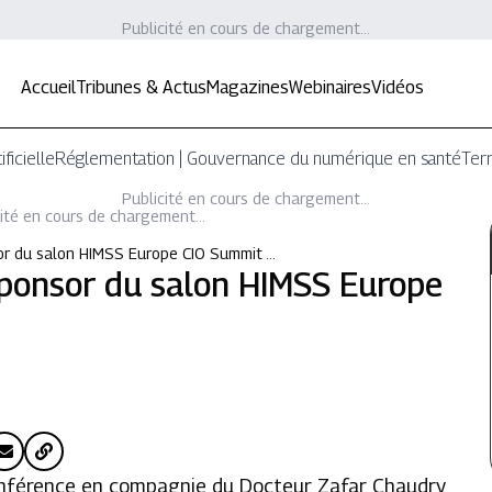
Publicité en cours de chargement...
Accueil
Tribunes & Actus
Magazines
Webinaires
Vidéos
ificielle
Réglementation | Gouvernance du numérique en santé
Terr
Publicité en cours de chargement...
ité en cours de chargement...
or du salon HIMSS Europe CIO Summit …
sponsor du salon HIMSS Europe
onférence en compagnie du Docteur Zafar Chaudry