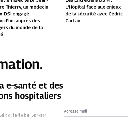
etien avec le Dr Jean-
Les Entretiens DSIH :
re Thierry, un médecin
L'Hôpital face aux enjeux
ex-DSI engagé
de la sécurité avec Cédric
urd’hui auprès des
Cartau
gers du monde de la
té
rmation.
a e-santé et des
ons hospitaliers
Adresse mail
rmation hebdomadaire.