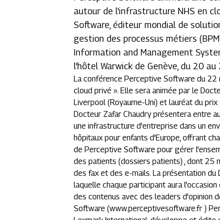
autour de l'infrastructure NHS en c
Software, éditeur mondial de soluti
gestion des processus métiers (BPM)
Information and Management Systems
l'hôtel Warwick de Genève, du 20 au
La conférence Perceptive Software du 22 
cloud privé ». Elle sera animée par le Doct
Liverpool (Royaume-Uni) et lauréat du pri
Docteur Zafar Chaudry présentera entre au
une infrastructure d'entreprise dans un en
hôpitaux pour enfants d'Europe, offrant c
de Perceptive Software pour gérer l'ens
des patients (dossiers patients) , dont 25 m
des fax et des e-mails. La présentation du
laquelle chaque participant aura l'occasion
des contenus avec des leaders d'opinion de
Software (www.perceptivesoftware.fr
) Pe