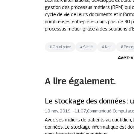
Lexmark International, développe et édite 
gestion des processus métiers (BPM) qui off
cycle de vie de leurs documents et informat
nombreuses entreprises dans plus de 30 pa
processus métier grâce à des solutions d'
#
Cloud privé
#
Santé
#
Nhs
#
Percep
Avez-v
A lire également.
Le stockage des données : un
19 nov. 2019 - 11:07
,
Communiqué
-
Computace
Avec ses milliers de patients au quotidien
données. Le stockage informatique est donc