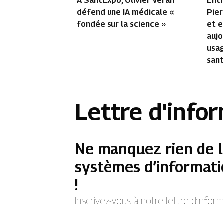
Entr
À SantExpo, Olivier Véran
Pier
défend une IA médicale «
et 
fondée sur la science »
aujo
usa
san
Lettre d'info
Ne manquez rien de l
systèmes d’informati
!
Inscrivez-vous à notre lettre d’info