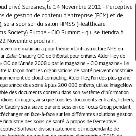
loud privé Suresnes, le 14 Novembre 2011 - Perceptive
ons de gestion de contenu d'entreprise (ECM) et de
, sera sponsor du salon HIMSS (Healthcare
 Society) Europe - CIO Summit - qui se tiendra à
 22 Novembre prochain.
novembre matin aura pour thème « L'infrastructure NHS en
eur Zafar Chaudry, CIO de l'hôpital pour enfants Alder Hey de
x « CIO de l'Année 2008 » par le magazine « CIO magazine». Le
tre la façon dont les organisations de santé peuvent construire
vironnement de cloud computing. Alder Hey, l'un des plus grand
haque année des soins à plus 200 000 enfants, utilise ImageNow
emble des documents contenu dans son système d'information
illions d'images, ainsi que tous les documents entrants, fichiers,
 Dr Caudry sera suivie par une session de Focus Group, pendant
 d'échanger en face-à-face sur les différentes solutions gestion
 l'industrie des soins de santé. A propos de Perceptive
rceptive Software, division autonome et indépendante de