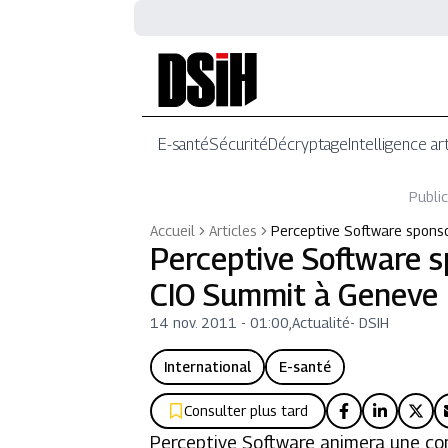
E-santé
Sécurité
Décryptage
Intelligence art
Public
Accueil
Articles
Perceptive Software spons
Perceptive Software 
CIO Summit à Geneve
14 nov. 2011 - 01:00
,
Actualité
-
DSIH
International
E-santé
Consulter plus tard
Perceptive Software animera une c