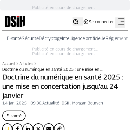
Publicité en cours de chargement...
Se connecter
E-santé
Sécurité
Décryptage
Intelligence artificielle
Réglementat
Publicité en cours de chargement...
Publicité en cours de chargement...
Accueil
Articles
Doctrine du numérique en santé 2025 : une mise en …
Doctrine du numérique en santé 2025 :
une mise en concertation jusqu’au 24
janvier
14 jan. 2025 - 09:36
,
Actualité
-
DSIH, Morgan Bourven
E-santé