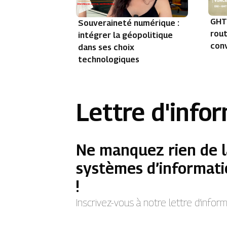
GHT 
Souveraineté numérique :
rout
intégrer la géopolitique
con
dans ses choix
technologiques
Lettre d'info
Ne manquez rien de l
systèmes d’informati
!
Inscrivez-vous à notre lettre d’info