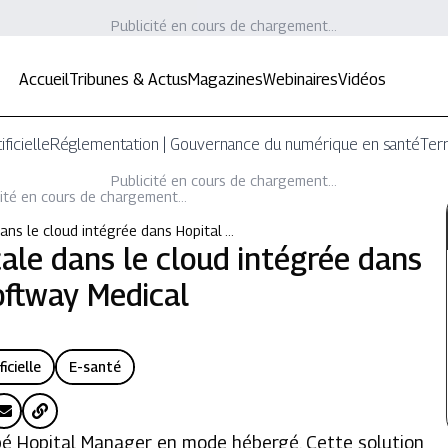
Publicité en cours de chargement...
Accueil
Tribunes & Actus
Magazines
Webinaires
Vidéos
ificielle
Réglementation | Gouvernance du numérique en santé
Terr
Publicité en cours de chargement...
ité en cours de chargement...
ans le cloud intégrée dans Hopital …
ale dans le cloud intégrée dans
oftway Medical
ficielle
E-santé
pé Hopital Manager en mode hébergé. Cette solution