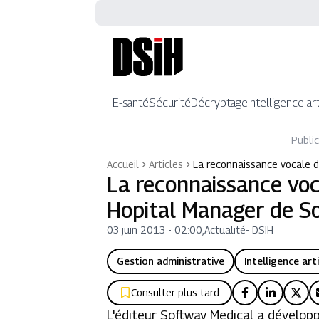
E-santé
Sécurité
Décryptage
Intelligence art
Public
Accueil
Articles
La reconnaissance vocale d
La reconnaissance voc
Hopital Manager de S
03 juin 2013 - 02:00
,
Actualité
-
DSIH
Gestion administrative
Intelligence arti
Consulter plus tard
L'éditeur Softway Medical a dévelop