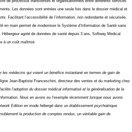
vre de processus transverses et organisationnels entre différents services
ments. Les données sont entrées une seule fois dans le dossier médical et
ts. Facilitant l’accessibilité de l’information, non redondante et sécurisée,
re clé en main permet de moderniser le Système d’Information de Santé sans
s. Hébergeur agréé de données de santé depuis 3 ans, Softway Medical
ce à un coût maîtrisé.
r les médecins qui voient un bénéfice instantané en termes de gain de
ligne Jean-Baptiste Franceschini, directeur des ventes et du marketing chez
 facilite l’adoption du dossier médical informatisé et la généralisation de la
information. Nous en avons eu l’exemple récemment lorsque nous avons
Network Edition en mode hébergé dans un établissement psychiatrique.
siblement la production de comptes rendus, un véritable gain de