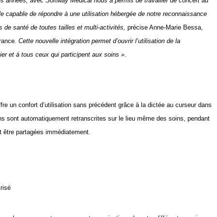
es années, avec Softway Medical nous a permis de travailler de concert au
e capable de répondre à une utilisation hébergée de notre reconnaissance
de santé de toutes tailles et multi-activités,
précise Anne-Marie Bessa,
rance
. Cette nouvelle intégration permet d’ouvrir l’utilisation de la
er et à tous ceux qui participent aux soins »
.
fre un confort d’utilisation sans précédent grâce à la dictée au curseur dans
ons sont automatiquement retranscrites sur le lieu même des soins, pendant
ent être partagées immédiatement.
risé