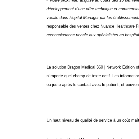
« Notre proximité, acquise au cours des 10 dernièr
développement d’une offre technique et commercial
vocale dans Hopital Manager par les établissements 
responsable des ventes chez Nuance Healthcare F
reconnaissance vocale aux spécialistes en hospitali
La solution Dragon Medical 360 | Network Edition of
n’importe quel champ de texte actif. Les informati
ou juste après le contact avec le patient, et peuv
Un haut niveau de qualité de service à un coût maît