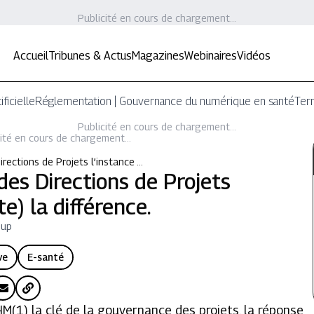
Publicité en cours de chargement...
Accueil
Tribunes & Actus
Magazines
Webinaires
Vidéos
ificielle
Réglementation | Gouvernance du numérique en santé
Terr
Publicité en cours de chargement...
ité en cours de chargement...
rections de Projets l’instance …
des Directions de Projets
te) la différence.
oup
ve
E-santé
1) la clé de la gouvernance des projets, la réponse