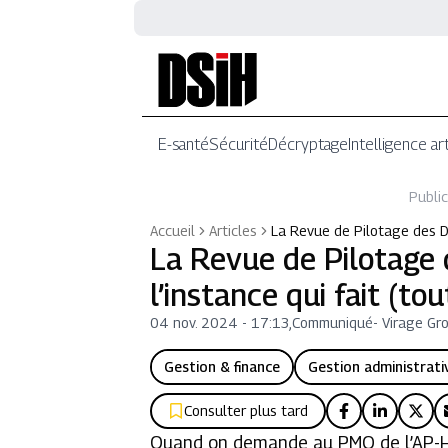
E-santé
Sécurité
Décryptage
Intelligence art
Public
Accueil
Articles
La Revue de Pilotage des Di
La Revue de Pilotage 
l’instance qui fait (tou
04 nov. 2024 - 17:13
,
Communiqué
-
Virage Gr
Gestion & finance
Gestion administrati
Consulter plus tard
Quand on demande au PMO de l’AP-HM(