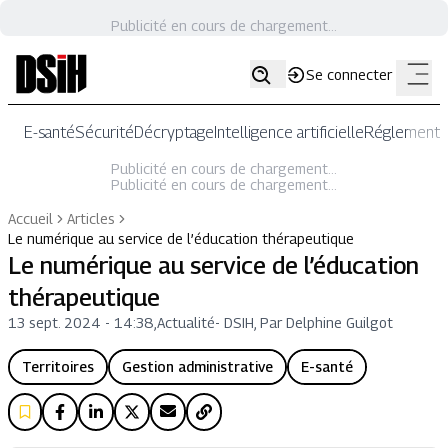
Publicité en cours de chargement...
Se connecter
E-santé
Sécurité
Décryptage
Intelligence artificielle
Réglementat
Publicité en cours de chargement...
Publicité en cours de chargement...
Accueil
Articles
Le numérique au service de l’éducation thérapeutique
Le numérique au service de l’éducation
thérapeutique
13 sept. 2024 - 14:38
,
Actualité
-
DSIH, Par Delphine Guilgot
Territoires
Gestion administrative
E-santé