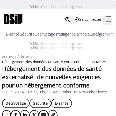
Publicité en cours de chargement...
Se connecter
E-santé
Sécurité
Décryptage
Intelligence artificielle
Réglementat
Publicité en cours de chargement...
Publicité en cours de chargement...
Accueil
Articles
Hébergement des données de santé externalisé : de nouvelles …
Hébergement des données de santé
externalisé : de nouvelles exigences
pour un hébergement conforme
10 juin 2024 - 12:23
,
Tribune
-
Alice Robert et Alexandre Fievee
Décryptage
Sécurité
E-santé