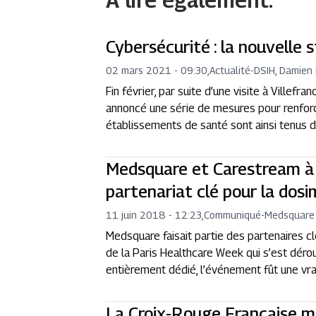
A lire également.
Cybersécurité : la nouvelle
02 mars 2021 - 09:30
,
Actualité
-
DSIH, Damien
Fin février, par suite d’une visite à Villefr
annoncé une série de mesures pour renforc
établissements de santé sont ainsi tenus d
Medsquare et Carestream à l
partenariat clé pour la dosi
11 juin 2018 - 12:23
,
Communiqué
-
Medsquare
Medsquare faisait partie des partenaires c
de la Paris Healthcare Week qui s’est déro
entièrement dédié, l’événement fût une vraie
La Croix-Rouge Française mis