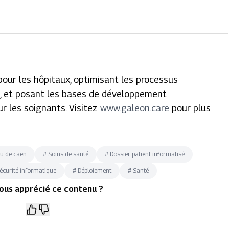
pour les hôpitaux, optimisant les processus
ns, et posant les bases de développement
our les soignants. Visitez
www.galeon.care
pour plus
u de caen
#
Soins de santé
#
Dossier patient informatisé
écurité informatique
#
Déploiement
#
Santé
ous apprécié ce contenu ?