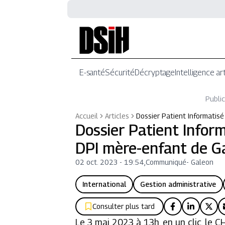
E-santé
Sécurité
Décryptage
Intelligence art
Public
Accueil
Articles
Dossier Patient Informatisé
Dossier Patient Inform
DPI mère-enfant de G
02 oct. 2023 - 19:54
,
Communiqué
-
Galeon
International
Gestion administrative
Consulter plus tard
Le 3 mai 2023 à 13h, en un clic, le 