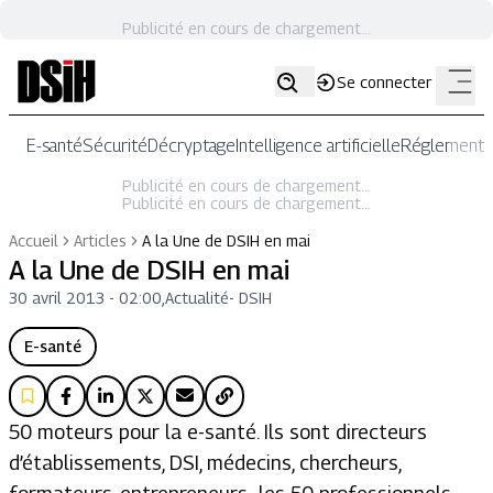
Publicité en cours de chargement...
Se connecter
E-santé
Sécurité
Décryptage
Intelligence artificielle
Réglementat
Publicité en cours de chargement...
Publicité en cours de chargement...
Accueil
Articles
A la Une de DSIH en mai
A la Une de DSIH en mai
30 avril 2013 - 02:00
,
Actualité
-
DSIH
E-santé
50 moteurs pour la e-santé. Ils sont directeurs
d’établissements, DSI, médecins, chercheurs,