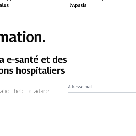
alus
l’Apssis
rmation.
a e-santé et des
ons hospitaliers
Adresse mail
rmation hebdomadaire.