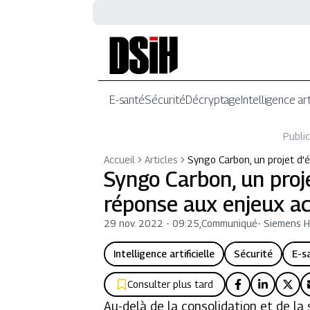
E-santé
Sécurité
Décryptage
Intelligence art
Public
Accueil
Articles
Syngo Carbon, un projet d’
Syngo Carbon, un proj
réponse aux enjeux a
29 nov. 2022 - 09:25
,
Communiqué
-
Siemens H
Intelligence artificielle
Sécurité
E-s
Consulter plus tard
Au-delà de la consolidation et de l