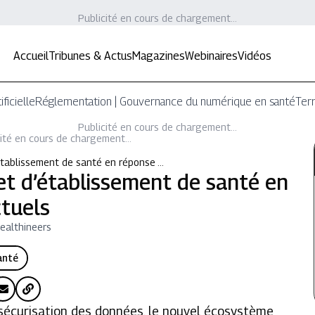
Publicité en cours de chargement...
Accueil
Tribunes & Actus
Magazines
Webinaires
Vidéos
ificielle
Réglementation | Gouvernance du numérique en santé
Terr
Publicité en cours de chargement...
ité en cours de chargement...
établissement de santé en réponse …
et d’établissement de santé en
ctuels
ealthineers
anté
a sécurisation des données, le nouvel écosystème