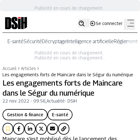
Publicité en cours de chargement...
Se connecter
E-santé
Sécurité
Décryptage
Intelligence artificielle
Réglementat
Publicité en cours de chargement...
Publicité en cours de chargement...
Accueil
Articles
Les engagements forts de Maincare dans le Ségur du numérique
Les engagements forts de Maincare
dans le Ségur du numérique
22 nov. 2022 - 09:56
,
Actualité
-
DSIH
Gestion & finance
E-santé
Maincare s’est mobilisé dès le lancement des