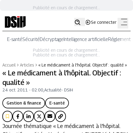
Publicité en cours de chargement...
Se connecter
E-santé
Sécurité
Décryptage
Intelligence artificielle
Réglementat
Publicité en cours de chargement...
Publicité en cours de chargement...
Accueil
Articles
« Le médicament à l’hôpital. Objectif : qualité »
« Le médicament à l’hôpital. Objectif :
qualité »
24 oct. 2011 - 02:00
,
Actualité
-
DSIH
Gestion & finance
E-santé
Journée thématique « Le médicament à l’hôpital.