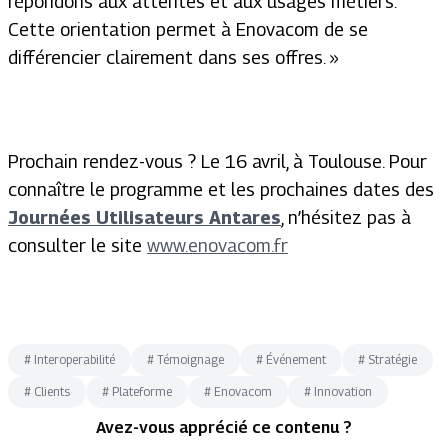
répondons aux attentes et aux usages métiers.
Cette orientation permet à Enovacom de se
différencier clairement dans ses offres. »
Prochain rendez-vous ? Le 16 avril, à Toulouse. Pour
connaître le programme et les prochaines dates des
Journées Utilisateurs Antares
, n’hésitez pas à
consulter le site
www.enovacom.fr
#
Interoperabilité
#
Témoignage
#
Événement
#
Stratégie
#
Clients
#
Plateforme
#
Enovacom
#
Innovation
Avez-vous apprécié ce contenu ?