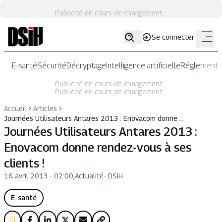
Publicité en cours de chargement...
Se connecter
E-santé
Sécurité
Décryptage
Intelligence artificielle
Réglementat
Publicité en cours de chargement...
Publicité en cours de chargement...
Accueil
Articles
Journées Utilisateurs Antares 2013 : Enovacom donne …
Journées Utilisateurs Antares 2013 :
Enovacom donne rendez-vous à ses
clients !
16 avril 2013 - 02:00
,
Actualité
-
DSIH
E-santé