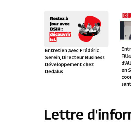
Entr
Entretien avec Frédéric
Fill
Serein, Directeur Business
d’Al
Développement chez
en S
Dedalus
coo
san
Lettre d'info