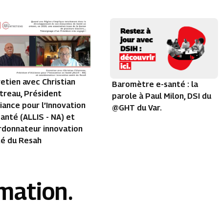
etien avec Christian
Baromètre e-santé : la
atreau, Président
parole à Paul Milon, DSI du
liance pour l’Innovation
@GHT du Var.
anté (ALLIS - NA) et
rdonnateur innovation
té du Resah
rmation.