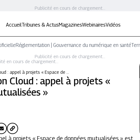
Publicité en cours de chargement...
Accueil
Tribunes & Actus
Magazines
Webinaires
Vidéos
ificielle
Réglementation | Gouvernance du numérique en santé
Terr
Publicité en cours de chargement...
ité en cours de chargement...
oud : appel à projets « Espace de …
on Cloud : appel à projets «
tualisées »
pel à projets « Espace de données mutualisées » est