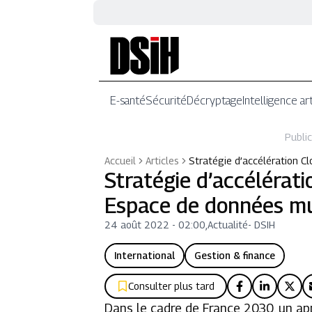
E-santé
Sécurité
Décryptage
Intelligence art
Public
Accueil
Articles
Stratégie d’accélération Cl
Stratégie d’accélérati
Espace de données mu
24 août 2022 - 02:00
,
Actualité
-
DSIH
International
Gestion & finance
Consulter plus tard
Dans le cadre de France 2030, un ap