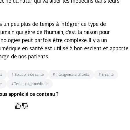
cine du futur qui va aider les médecins dans leurs
is un peu plus de temps à intégrer ce type de
humain qui gère de l’humain, c’est la raison pour
nologies peut parfois être complexe. Il y a un
umérique en santé est utilisé à bon escient et apporte
harge de nos patients.
le
#
Solutions de santé
#
Intelligence artificielle
#
E-santé
le
#
Technologie médicale
ous apprécié ce contenu ?