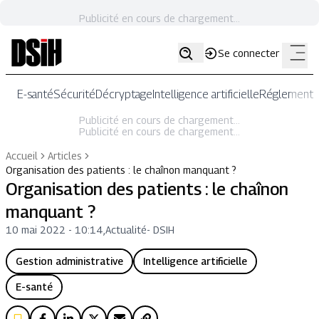
Publicité en cours de chargement...
Se connecter
E-santé
Sécurité
Décryptage
Intelligence artificielle
Réglementat
Publicité en cours de chargement...
Publicité en cours de chargement...
Accueil
Articles
Organisation des patients : le chaînon manquant ?
Organisation des patients : le chaînon
manquant ?
10 mai 2022 - 10:14
,
Actualité
-
DSIH
Gestion administrative
Intelligence artificielle
E-santé