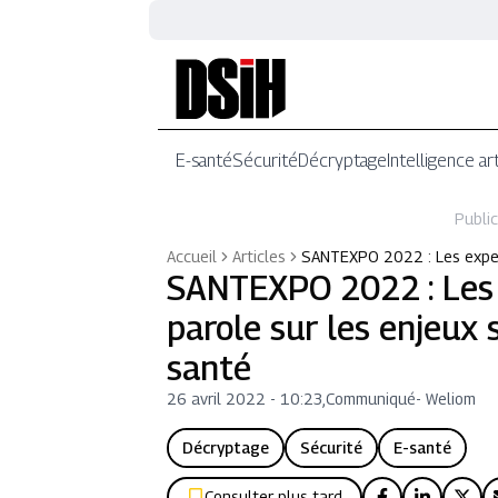
E-santé
Sécurité
Décryptage
Intelligence art
Public
Accueil
Articles
SANTEXPO 2022 : Les exper
SANTEXPO 2022 : Les
parole sur les enjeux
santé
26 avril 2022 - 10:23
,
Communiqué
-
Weliom
Décryptage
Sécurité
E-santé
Consulter plus tard