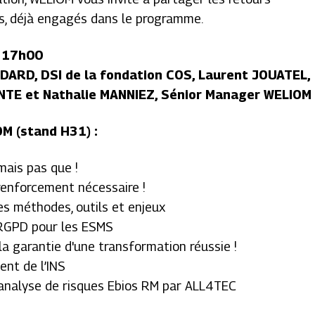
fs, déjà engagés dans le programme.
à 17h00
ODARD, DSI de la fondation COS, Laurent JOUATEL,
ANTE et Nathalie MANNIEZ, Sénior Manager WELIOM
OM (stand H31) :
mais pas que !
 renforcement nécessaire !
es méthodes, outils et enjeux
 RGPD pour les ESMS
a garantie d'une transformation réussie !
ent de l’INS
d’analyse de risques Ebios RM par ALL4TEC