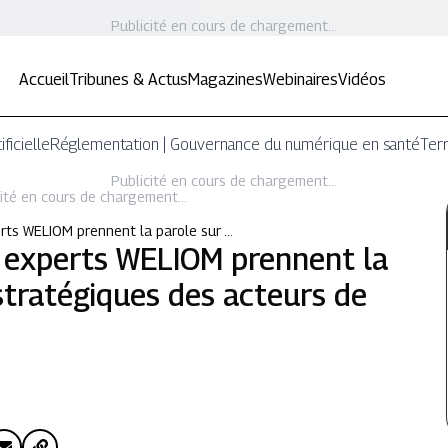
Publicité en cours de chargement...
Accueil
Tribunes & Actus
Magazines
Webinaires
Vidéos
ificielle
Réglementation | Gouvernance du numérique en santé
Terr
Publicité en cours de chargement...
ité en cours de chargement...
ts WELIOM prennent la parole sur …
 experts WELIOM prennent la
 stratégiques des acteurs de