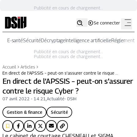
Publicité en cours de chargement...
Se connecter
E-santé
Sécurité
Décryptage
Intelligence artificielle
Réglementat
Publicité en cours de chargement...
Publicité en cours de chargement...
Accueil
Articles
En direct de l’APSSIS – peut-on s’assurer contre le risque …
En direct de l’APSSIS – peut-on s’assurer
contre le risque Cyber ?
07 avril 2022 - 14:21
,
Actualité
-
DSIH
Gestion & finance
Sécurité
Le cabinet de courtage CHESNEAU et SIGMA