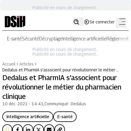
Publicité en cours de chargement...
Se connecter
E-santé
Sécurité
Décryptage
Intelligence artificielle
Réglementat
Publicité en cours de chargement...
Publicité en cours de chargement...
Accueil
Articles
Dedalus et PharmIA s’associent pour révolutionner le métier …
Dedalus et PharmIA s’associent pour
révolutionner le métier du pharmacien
clinique
10 déc. 2021 - 14:41
,
Communiqué
-
Dedalus
Intelligence artificielle
E-santé