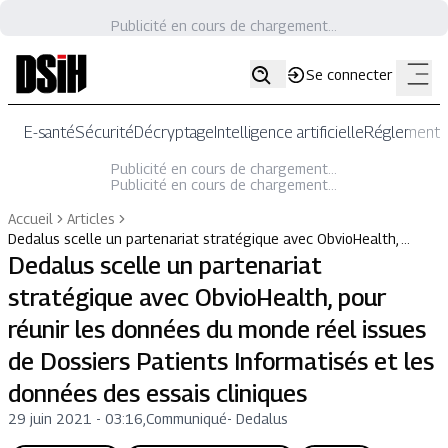
Publicité en cours de chargement...
Se connecter
E-santé
Sécurité
Décryptage
Intelligence artificielle
Réglementat
Publicité en cours de chargement...
Publicité en cours de chargement...
Accueil
Articles
Dedalus scelle un partenariat stratégique avec ObvioHealth, …
Dedalus scelle un partenariat
stratégique avec ObvioHealth, pour
réunir les données du monde réel issues
de Dossiers Patients Informatisés et les
données des essais cliniques
29 juin 2021 - 03:16
,
Communiqué
-
Dedalus