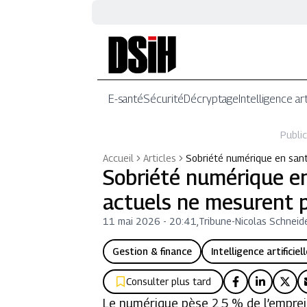
E-santé
Sécurité
Décryptage
Intelligence art
Public
Accueil
Articles
Sobriété numérique en santé
Sobriété numérique en 
actuels ne mesurent 
11 mai 2026 - 20:41
,
Tribune
-
Nicolas Schneid
Gestion & finance
Intelligence artificiel
Consulter plus tard
Le numérique pèse 2,5 % de l’emprei