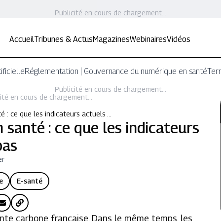
Publicité en cours de chargement...
Accueil
Tribunes & Actus
Magazines
Webinaires
Vidéos
ificielle
Réglementation | Gouvernance du numérique en santé
Terr
Publicité en cours de chargement...
ité en cours de chargement...
 : ce que les indicateurs actuels …
santé : ce que les indicateurs
pas
er
le
E-santé
nte carbone française. Dans le même temps, les