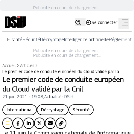
Publicité en cours de chargement...
Se connecter
E-santé
Sécurité
Décryptage
Intelligence artificielle
Réglementat
Publicité en cours de chargement...
Publicité en cours de chargement...
Accueil
Articles
Le premier code de conduite européen du Cloud validé par la …
Le premier code de conduite européen
du Cloud validé par la Cnil
21 juin 2021 - 19:08
,
Actualité
-
DSIH
International
Décryptage
Sécurité
Le 11 juin, la Commission nationale de l’informatique