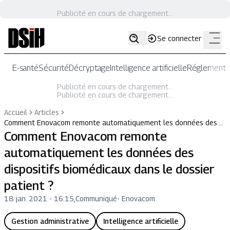
Publicité en cours de chargement...
Se connecter
E-santé
Sécurité
Décryptage
Intelligence artificielle
Réglementat
Publicité en cours de chargement...
Publicité en cours de chargement...
Accueil
Articles
Comment Enovacom remonte automatiquement les données des …
Comment Enovacom remonte
automatiquement les données des
dispositifs biomédicaux dans le dossier
patient ?
18 jan. 2021 - 16:15
,
Communiqué
-
Enovacom
Gestion administrative
Intelligence artificielle