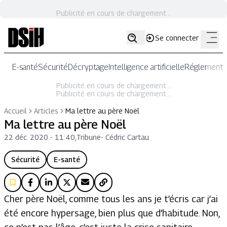
Publicité en cours de chargement...
Se connecter
E-santé
Sécurité
Décryptage
Intelligence artificielle
Réglementat
Publicité en cours de chargement...
Publicité en cours de chargement...
Accueil
Articles
Ma lettre au père Noël
Ma lettre au père Noël
22 déc. 2020 - 11:40
,
Tribune
-
Cédric Cartau
Sécurité
E-santé
Cher père Noël, comme tous les ans je t’écris car j’ai
été encore hypersage, bien plus que d’habitude. Non,