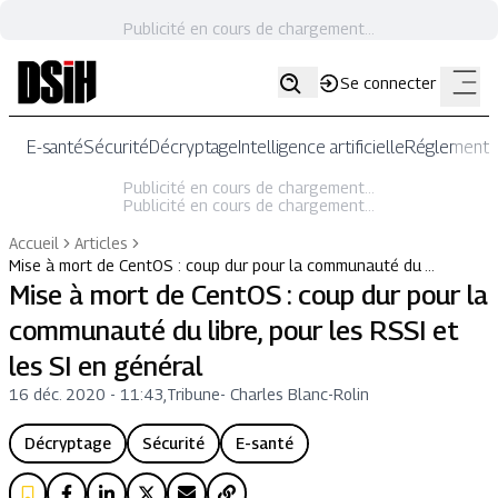
Publicité en cours de chargement...
Se connecter
E-santé
Sécurité
Décryptage
Intelligence artificielle
Réglementat
Publicité en cours de chargement...
Publicité en cours de chargement...
Accueil
Articles
Mise à mort de CentOS : coup dur pour la communauté du …
Mise à mort de CentOS : coup dur pour la
communauté du libre, pour les RSSI et
les SI en général
16 déc. 2020 - 11:43
,
Tribune
-
Charles Blanc-Rolin
Décryptage
Sécurité
E-santé