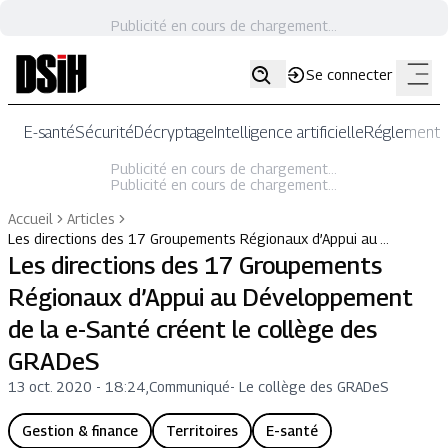
Publicité en cours de chargement...
Se connecter
E-santé
Sécurité
Décryptage
Intelligence artificielle
Réglementat
Publicité en cours de chargement...
Publicité en cours de chargement...
Accueil
Articles
Les directions des 17 Groupements Régionaux d’Appui au …
Les directions des 17 Groupements
Régionaux d’Appui au Développement
de la e-Santé créent le collège des
GRADeS
13 oct. 2020 - 18:24
,
Communiqué
-
Le collège des GRADeS
Gestion & finance
Territoires
E-santé