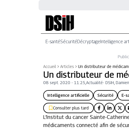
E-santé
Sécurité
Décryptage
Intelligence art
Public
Accueil
Articles
Un distributeur de médica
Un distributeur de m
08 sept. 2020 - 11:25
,
Actualité
-
DSIH, Damie
Intelligence artificielle
Sécurité
E-s
Consulter plus tard
L’Institut du cancer Sainte-Catherin
médicaments connecté afin de sécuri