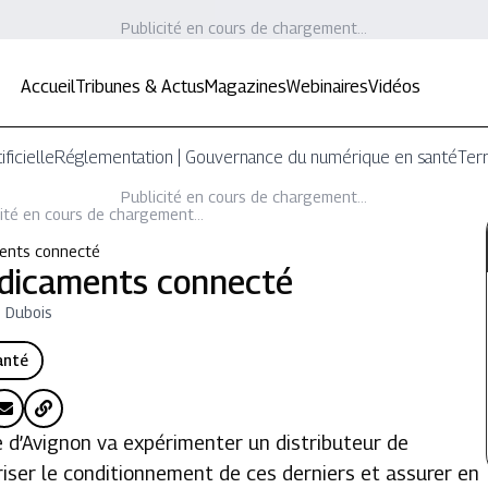
Publicité en cours de chargement...
Accueil
Tribunes & Actus
Magazines
Webinaires
Vidéos
ificielle
Réglementation | Gouvernance du numérique en santé
Terr
Publicité en cours de chargement...
ité en cours de chargement...
ments connecté
édicaments connecté
n Dubois
anté
e d’Avignon va expérimenter un distributeur de
ser le conditionnement de ces derniers et assurer en