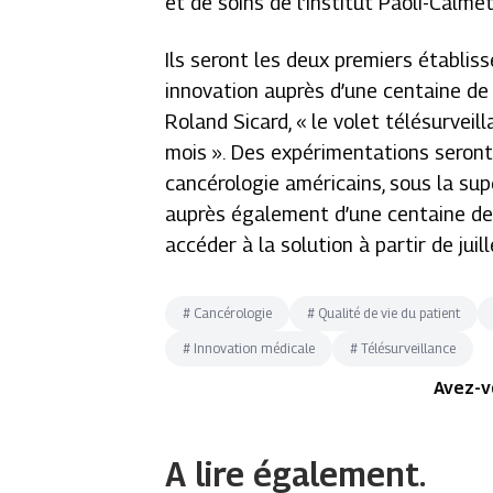
et de soins de l’Institut Paoli-Calmet
Ils seront les deux premiers établis
innovation auprès d’une centaine de 
Roland Sicard,
« le volet
télésurveil
mois ».
Des expérimentations seron
cancérologie américains, sous la sup
auprès également d’une centaine de 
accéder à la solution à partir de juil
#
Cancérologie
#
Qualité de vie du patient
#
Innovation médicale
#
Télésurveillance
Avez-v
A lire également.