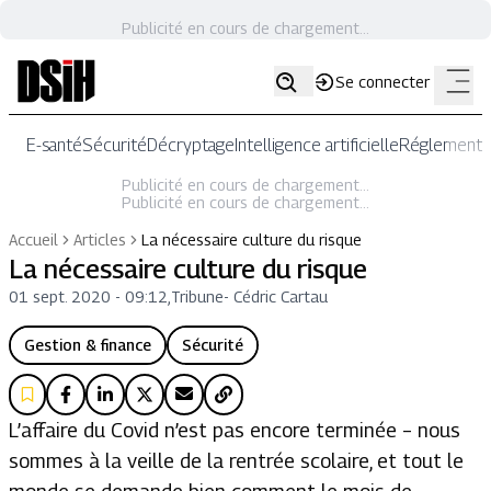
Publicité en cours de chargement...
Se connecter
E-santé
Sécurité
Décryptage
Intelligence artificielle
Réglementat
Publicité en cours de chargement...
Publicité en cours de chargement...
Accueil
Articles
La nécessaire culture du risque
La nécessaire culture du risque
01 sept. 2020 - 09:12
,
Tribune
-
Cédric Cartau
Gestion & finance
Sécurité
L’affaire du Covid n’est pas encore terminée – nous
sommes à la veille de la rentrée scolaire, et tout le