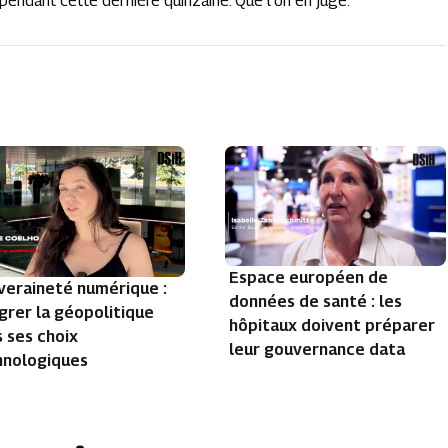
endant cette dernière quinzaine. Que l’on en juge.
Espace européen de
veraineté numérique :
données de santé : les
grer la géopolitique
hôpitaux doivent préparer
 ses choix
leur gouvernance data
hnologiques