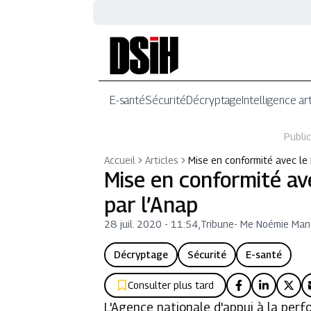
E-santé
Sécurité
Décryptage
Intelligence art
Public
Accueil
Articles
Mise en conformité avec le 
Mise en conformité ave
par l’Anap
28 juil. 2020 - 11:54
,
Tribune
-
Me Noémie Man
Décryptage
Sécurité
E-santé
Consulter plus tard
L'Agence nationale d'appui à la per