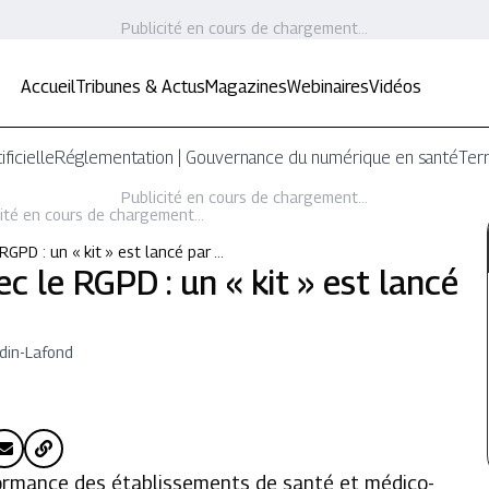
Publicité en cours de chargement...
Accueil
Tribunes & Actus
Magazines
Webinaires
Vidéos
ificielle
Réglementation | Gouvernance du numérique en santé
Terr
Publicité en cours de chargement...
ité en cours de chargement...
RGPD : un « kit » est lancé par …
c le RGPD : un « kit » est lancé
din-Lafond
formance des établissements de santé et médico-