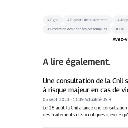
#
Rgpd
#
Registre des traitements
#
Ana
#
Protection des données personnelles
#
Cnil
Avez-v
A lire également.
Une consultation de la Cnil 
à risque majeur en cas de v
05 sept. 2023 - 11:39
,
Actualité
-
DSIH
Le 28 août, la Cnil a lancé une consultatio
des traitements dits « critiques », en ce qu