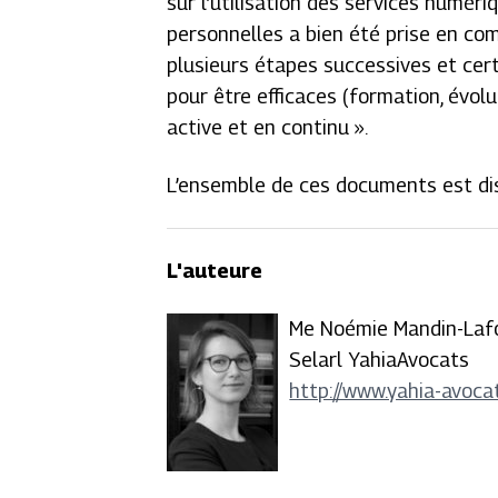
sur l’utilisation des services numér
personnelles a bien été prise en c
plusieurs étapes successives et cer
pour être efficaces (formation, évolu
active et en continu ».
L’ensemble de ces documents est disp
L'auteure
Me Noémie Mandin-Laf
Selarl YahiaAvocats
http://www.yahia-avocat