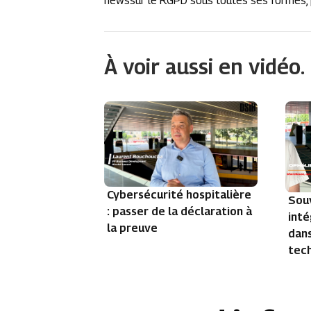
newssur le RGPD sous toutes ses formes, p
À voir aussi en vidéo.
Cybersécurité hospitalière
Sou
: passer de la déclaration à
inté
la preuve
dans
tec