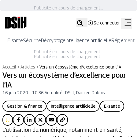
Publicité en cours de chargement...
Se connecter
E-santé
Sécurité
Décryptage
Intelligence artificielle
Réglementat
Publicité en cours de chargement...
Publicité en cours de chargement...
Accueil
Articles
Vers un écosystème d’excellence pour l’IA
Vers un écosystème d’excellence pour
l’IA
16 juin 2020 - 10:36
,
Actualité
-
DSIH, Damien Dubois
Gestion & finance
Intelligence artificielle
E-santé
L’utilisation du numérique, notamment en santé,