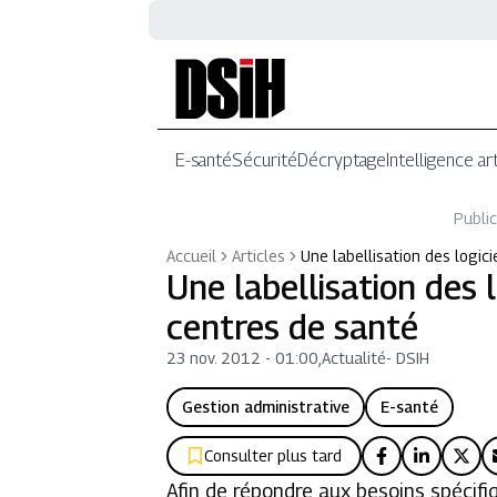
E-santé
Sécurité
Décryptage
Intelligence art
Public
Accueil
Articles
Une labellisation des logic
Une labellisation des 
centres de santé
23 nov. 2012 - 01:00
,
Actualité
-
DSIH
Gestion administrative
E-santé
Consulter plus tard
Afin de répondre aux besoins spécifi