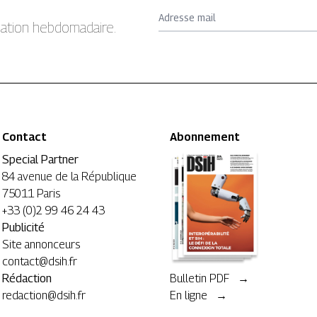
Adresse mail
rmation hebdomadaire.
Contact
Abonnement
Special Partner
84 avenue de la République
75011 Paris
+33 (0)2 99 46 24 43
Publicité
Site annonceurs
contact@dsih.fr
Rédaction
Bulletin PDF →
redaction@dsih.fr
En ligne →