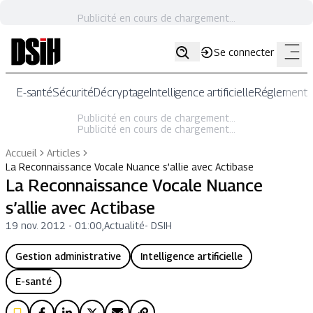
Publicité en cours de chargement...
Se connecter
E-santé
Sécurité
Décryptage
Intelligence artificielle
Réglementat
Publicité en cours de chargement...
Publicité en cours de chargement...
Accueil
Articles
La Reconnaissance Vocale Nuance s’allie avec Actibase
La Reconnaissance Vocale Nuance
s’allie avec Actibase
19 nov. 2012 - 01:00
,
Actualité
-
DSIH
Gestion administrative
Intelligence artificielle
E-santé