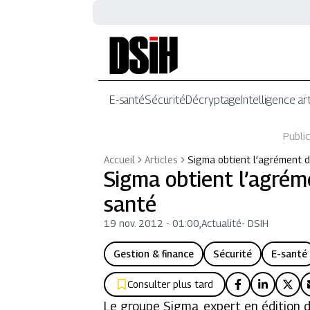
E-santé
Sécurité
Décryptage
Intelligence art
Public
Accueil
Articles
Sigma obtient l’agrément 
Sigma obtient l’agré
santé
19 nov. 2012 - 01:00
,
Actualité
-
DSIH
Gestion & finance
Sécurité
E-santé
Consulter plus tard
Le groupe Sigma, expert en édition de 